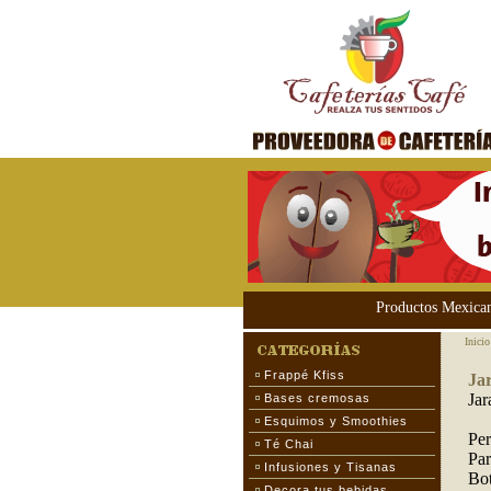
Productos Mexica
Inicio
Frappé Kfiss
Ja
Jar
Bases cremosas
Esquimos y Smoothies
Per
Té Chai
Par
Infusiones y Tisanas
Bot
Decora tus bebidas