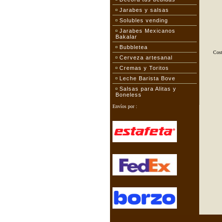
Jarabes y salsas
Solubles vending
Jarabes Mexicanos
Bakalar
Bubbletea
Cost
Cerveza artesanal
Cremas y Toritos
Leche Barista Bove
Salsas para Alitas y
Boneless
Envíos por :