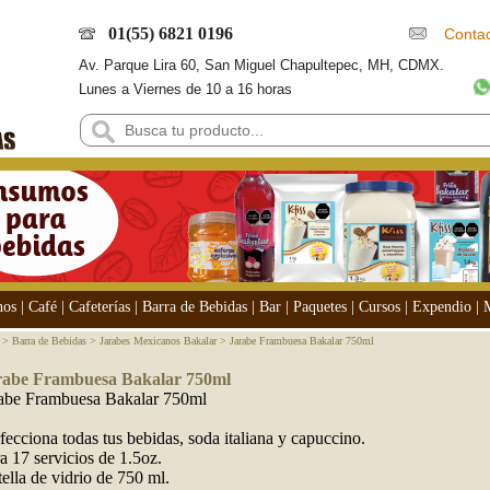
01(55) 6821 0196
Contac
Av. Parque Lira 60, San Miguel Chapultepec, MH, CDMX.
Lunes a Viernes de 10 a 16 horas
nos
|
Café
|
Cafeterías
|
Barra de Bebidas
|
Bar
|
Paquetes
|
Cursos
|
Expendio
|
>
Barra de Bebidas
>
Jarabes Mexicanos Bakalar
> Jarabe Frambuesa Bakalar 750ml
rabe Frambuesa Bakalar 750ml
abe Frambuesa Bakalar 750ml
fecciona todas tus bebidas, soda italiana y capuccino.
a 17 servicios de 1.5oz.
ella de vidrio de 750 ml.