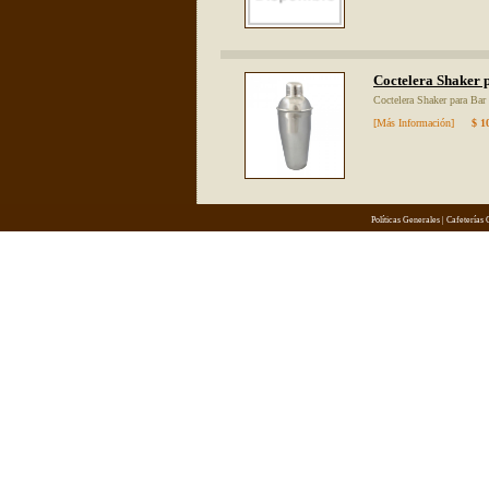
Coctelera Shaker 
Coctelera Shaker para Bar
[Más Información]
$ 1
Políticas Generales
| Cafeterías